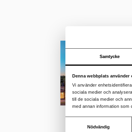
Förvärv åt Va
Samtycke
Vastint ingick ett ramavt
för att skapa en mängd n
Denna webbplats använder 
nya varumärke. Ståhlber
förvärva mark för utveckl
Vi använder enhetsidentifierar
nordiska städerna.
sociala medier och analysera 
till de sociala medier och a
med annan information som du 
Samtyckesval
Nödvändig