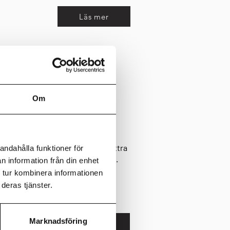
Läs mer
 för Genesta i
Om
 och skapade en attraktiv
enesta. Det blev möjligt genom
ontorsfastigheter samt att förbättra
andahålla funktioner för
tser i de nordiska huvudstäderna.
n information från din enhet
 tur kombinera informationen
deras tjänster.
Marknadsföring
Läs mer