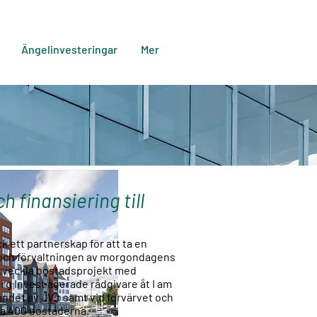
Ängelinvesteringar
Mer
 finansiering till
k ett partnerskap för att ta en
n och förvaltningen av morgondagens
utveckla bostadsprojekt med
erg Invest agerade rådgivare åt I am
ndet av JV:t samt vid förvärvet och
ta 400 bostäderna.