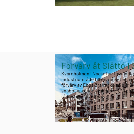
Ta del
extra 
Förvärv åt Slättö 
Kvarnholmen i Nacka har förvandla
industriområde till en vacker och p
förvärv av Ebba Braheskolan blir Sl
snabbt växande stadsdelen. Vi på 
rådgivare i förvärvet.