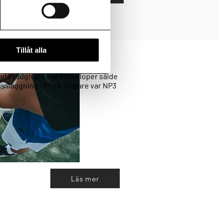
Tillåt alla
 Proveloper i Piteå
ade rådgivare när Proveloper sålde
anläggning i Piteå. Köpare var NP3
Läs mer