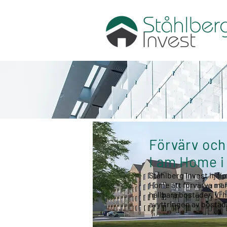
Förvärv och 
I am Home i
Ståhlberg Invest hjäl
Home att förvärva mar
hållbara bostäder. Vi h
avyttringen av bostäd