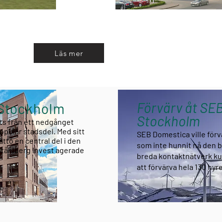
 av några case som
stolta över
Läs mer
Förvärv åt SE
i Stockholm
Stockholm
ts från ett nedgånget
opulär stadsdel. Med sitt
SEB Domestica ville för
ättö en central del i den
som inte hunnit nå den 
Ståhlberg Invest agerade
breda kontaktnätverk kund
att förvärva hela 130 hy