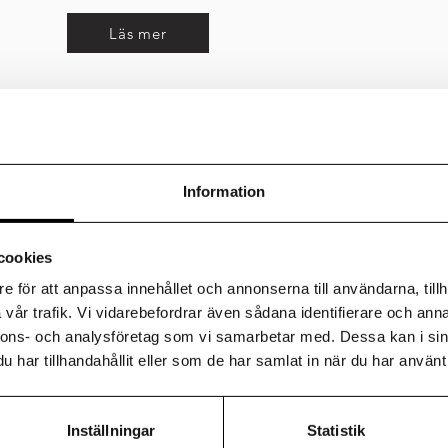
Läs mer
stint i Norden
Investeringar
Information
Norden
al med Marriott International
ya livsstilshotell under deras
Ståhlberg Invest var med
cookies
g Invest har mandatet att
fastighetsportfölj för G
ig av nya hotell i de större
förvärv av flera tomma k
e för att anpassa innehållet och annonserna till användarna, tillh
redan starka handelspla
vår trafik. Vi vidarebefordrar även sådana identifierare och anna
nnons- och analysföretag som vi samarbetar med. Dessa kan i sin
har tillhandahållit eller som de har samlat in när du har använt 
Läs mer
Inställningar
Statistik