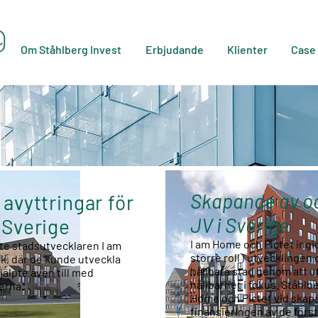
Om Ståhlberg Invest
Erbjudande
Klienter
Case
Skapande av och
avyttringar för
JV i Sverige
 Sverige
I am Home och Pictet ingic
pte stadsutvecklaren I am
större roll i utvecklinge
k, där de kunde utveckla
hållbara stad genom att 
jälpte även till med
hållbarhet i fokus. Ståhlb
erna.
Home och Pictet vid skapa
finansieringen av de förs