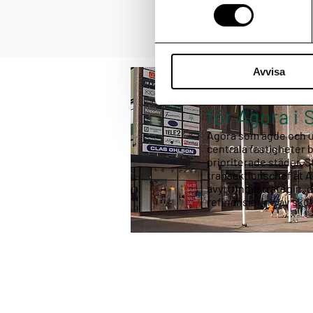
Avvisa
Avyttringar
för Agora i
Agora som ägde och 
centrala fastigheter 
prioriterade städer. 
transaktionschef åt 
avyttringsstrategin, 
refinansiering av sku