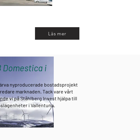
 vi är
Läs mer
B Domestica i
värva nyproducerade bostadsprojekt
bredare marknaden. Tack vare vårt
e vi på Ståhlberg Invest hjälpa till
reslägenheter i Vallentuna.