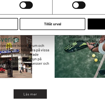
Tillåt urval
Avyttring för
 och finansiering
Ståhlberg Invest ager
 Sverige
en padel- och bilvårds
utvecklade köpcentrum och
Fastigheter.
beslutade att fokusera på vissa
Ståhlberg Invest agerade
Agora och hade översyn på
drev försäljningsprocesser och
lder.
Läs mer